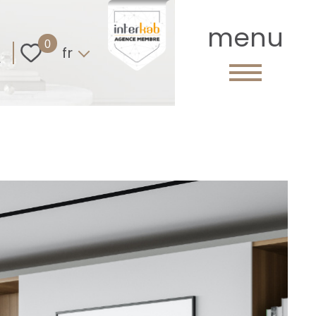
menu
Langue
0
fr