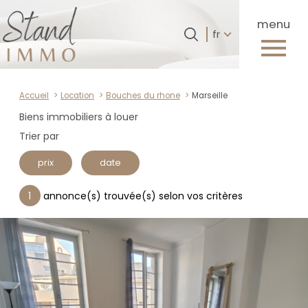
Langue
menu
Langue
fr
0
Accueil
fr
Accueil
Location
Bouches du rhone
Marseille
Biens immobiliers à louer
Trier par
prix
date
1
annonce(s) trouvée(s) selon vos critères