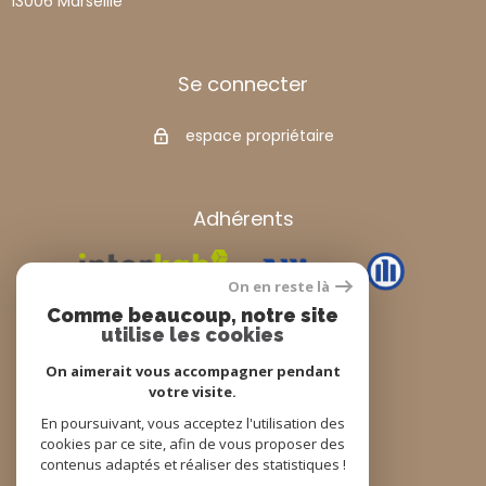
13006
marseille
Se connecter
espace propriétaire
Adhérents
On en reste là
Comme beaucoup, notre site
utilise les cookies
On aimerait vous accompagner pendant
votre visite.
© 2022
Tous droits réservés
En poursuivant, vous acceptez l'utilisation des
cookies par ce site, afin de vous proposer des
Traduction powered by Google
contenus adaptés et réaliser des statistiques !
Nos honoraires
Plan du site